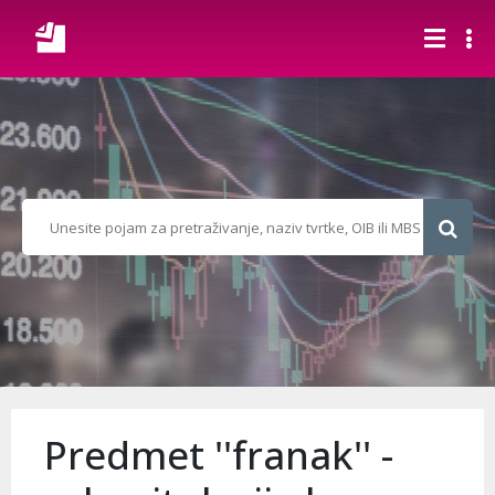
Predmet ''franak'' -