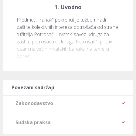
1. Uvodno
Predmet "franak" pokrenut je tužbom radi 
zaštite kolektivnih interesa potrošača od strane 
tužitelja Potrošač-Hrvatski savez udruga za 
zaštitu potrošača (''Udruga Potrošač'') protiv 
osam najvećih hrvatskih banaka, na temelju 
odred
Povezani sadržaji
Zakonodavstvo
Sudska praksa