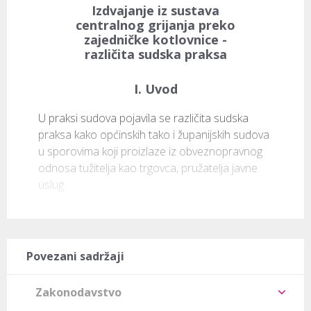
Izdvajanje iz sustava
centralnog grijanja preko
zajedničke kotlovnice -
različita sudska praksa
I. Uvod
U praksi sudova pojavila se različita sudska 
praksa kako općinskih tako i županijskih sudova 
u sporovima koji proizlaze iz obveznopravnog 
odnosa tužitelja kao trgovca, pružatelja javne 
uslug
Povezani sadržaji
Zakonodavstvo