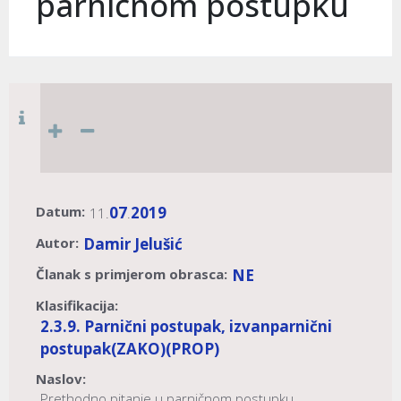
parničnom postupku
Datum:
07
2019
11.
.
Autor:
Damir Jelušić
Članak s primjerom obrasca:
NE
Klasifikacija:
2.3.9. Parnični postupak, izvanparnični
postupak
(ZAKO)
(PROP)
Naslov:
Prethodno pitanje u parničnom postupku