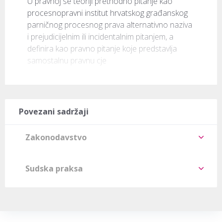
U pravnoj se teoriji prethodno pitanje kao 
procesnopravni institut hrvatskog građanskog 
parničnog procesnog prava alternativno naziva 
i prejudicijelnim ili incidentalnim pitanjem, a 
definira kao pravno pitanje koje predstavlja 
samostalnu pravnu cje
Povezani sadržaji
Zakonodavstvo
Sudska praksa