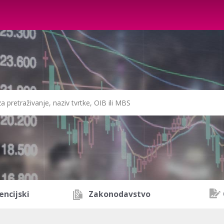
encijski
Zakonodavstvo