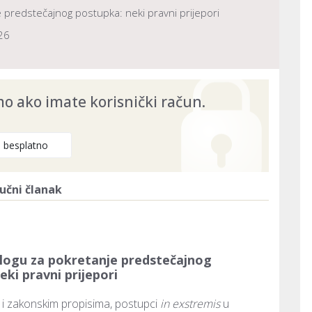
e predstečajnog postupka: neki pravni prijepori
26
 ako imate korisnički račun.
e besplatno
učni članak
dlogu za pokretanje predstečajnog
eki pravni prijepori
 i zakonskim propisima, postupci 
in exstremis 
u 