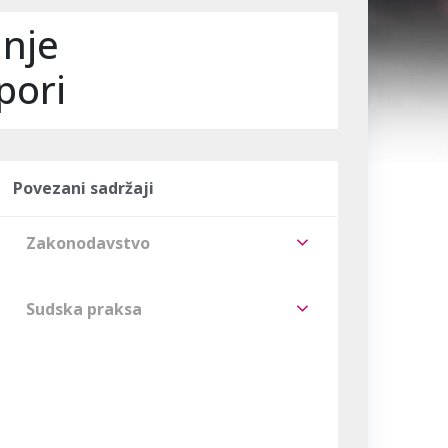
anje
pori
Povezani sadržaji
Zakonodavstvo
Sudska praksa