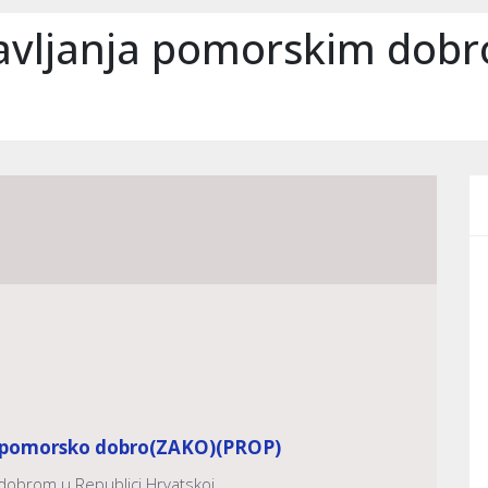
avljanja pomorskim dobr
i pomorsko dobro
(ZAKO)
(PROP)
dobrom u Republici Hrvatskoj