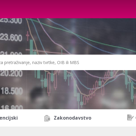
encijski
Zakonodavstvo