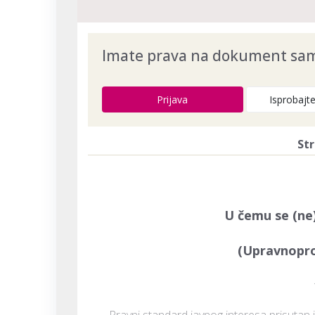
Imate prava na dokument samo
Prijava
Isprobajt
Str
U čemu se (ne)
(Upravnopro
Pravni standard javnog interesa prisutan j