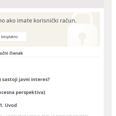
 ako imate korisnički račun.
e besplatno
učni članak
 sastoji javni interes?
cesna perspektiva)
1. Uvod
e u većini grana prava. Ipak, javnopravni karakter 