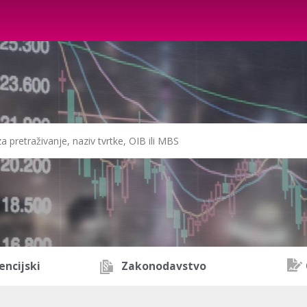
encijski
Zakonodavstvo