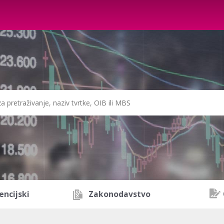
encijski
Zakonodavstvo