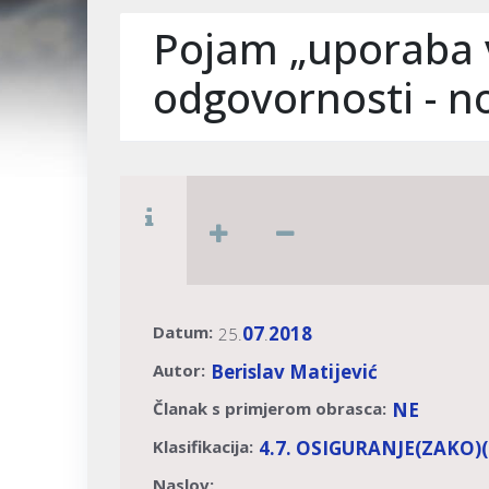
Pojam „uporaba v
odgovornosti - n
Datum:
07
2018
25.
.
Autor:
Berislav Matijević
Članak s primjerom obrasca:
NE
Klasifikacija:
4.7. OSIGURANJE
(ZAKO)
Naslov: