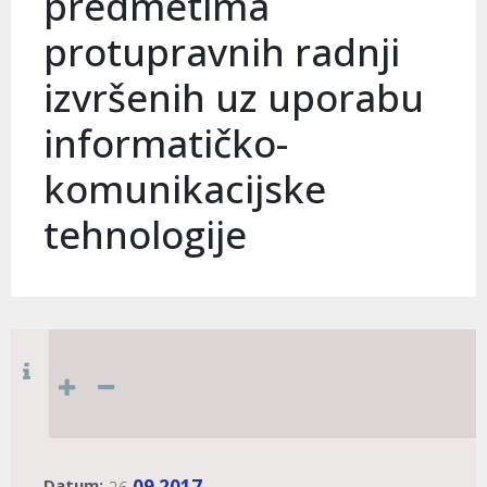
predmetima
protupravnih radnji
izvršenih uz uporabu
informatičko-
komunikacijske
tehnologije
Datum:
09
2017