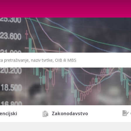
encijski
Zakonodavstvo