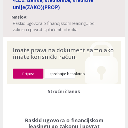
4.2.2. Banke, štedionice, kreditne
unije
(ZAKO)
(PROP)
Naslov:
Raskid ugovora o financijskom leasingu po
zakonu i povrat uplaćenih obroka
Dokument provjeren na datum:
10.08.2026
Imate prava na dokument samo ako
imate korisnički račun.
Prijava
Isprobajte besplatno
Stručni članak
Raskid ugovora o financijskom
leasingu po zakonu i povrat