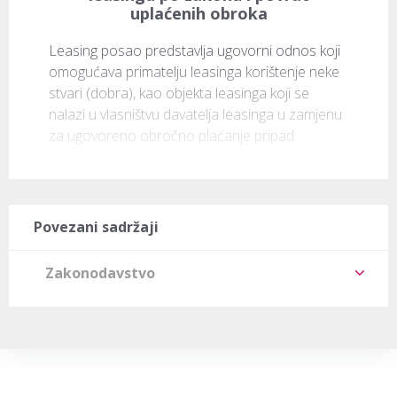
uplaćenih obroka
Leasing posao predstavlja ugovorni odnos koji 
omogućava primatelju leasinga korištenje neke 
stvari (dobra), kao objekta leasinga koji se 
nalazi u vlasništvu davatelja leasinga u zamjenu 
za ugovoreno obročno plaćanje pripad
Povezani sadržaji
Zakonodavstvo