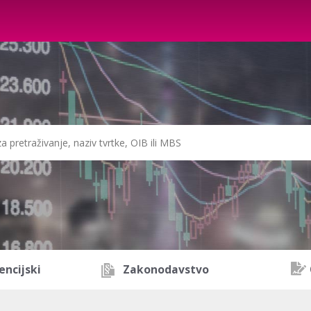
encijski
Zakonodavstvo