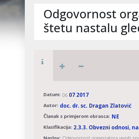
Odgovornost orga
štetu nastalu gl
Datum:
07
2017
06.
.
Autor:
doc. dr. sc. Dragan Zlatović
Članak s primjerom obrasca:
NE
Klasifikacija:
2.3.3. Obvezni odnosi, n
Naslov:
Odgovornost organizatora javnih spor