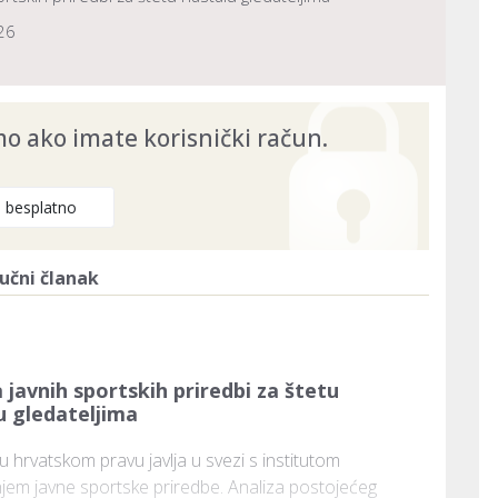
26
 ako imate korisnički račun.
e besplatno
učni članak
avnih sportskih priredbi za štetu
u gledateljima
hrvatskom pravu javlja u svezi s institutom 
jem javne sportske priredbe. Analiza postojećeg 