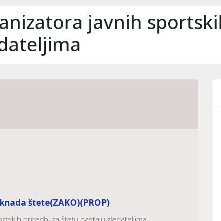
nizatora javnih sportskih
edateljima
aknada štete
(ZAKO)
(PROP)
tskih priredbi za štetu nastalu gledateljima