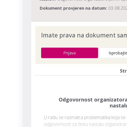
Dokument provjeren na datum:
03.08.20
Imate prava na dokument samo
Prijava
Isprobajt
Str
Odgovornost organizatora j
nastal
U radu se razmatra problematika koja se u 
odgovornosti za štetu nastalu organiziran