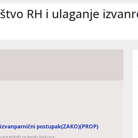
štvo RH i ulaganje izvan
, izvanparnični postupak
(ZAKO)
(PROP)
zvanrednih pravnih lijekova