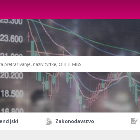
encijski
Zakonodavstvo