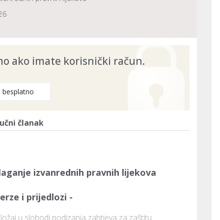
26
 ako imate korisnički račun.
e besplatno
učni članak
aganje izvanrednih pravnih lijekova
rze i prijedlozi -
oložaj u slobodi podizanja zahtjeva za zaštitu 