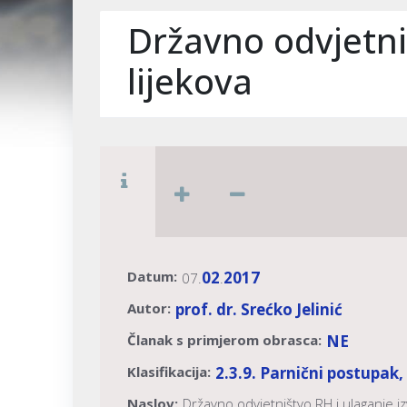
Državno odvjetni
lijekova
Datum:
02
2017
07.
.
Autor:
prof. dr. Srećko Jelinić
Članak s primjerom obrasca:
NE
Klasifikacija:
2.3.9. Parnični postupak
Naslov:
Državno odvjetništvo RH i ulaganje i