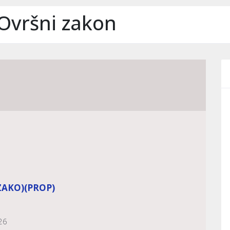
i Ovršni zakon
ZAKO)
(PROP)
26