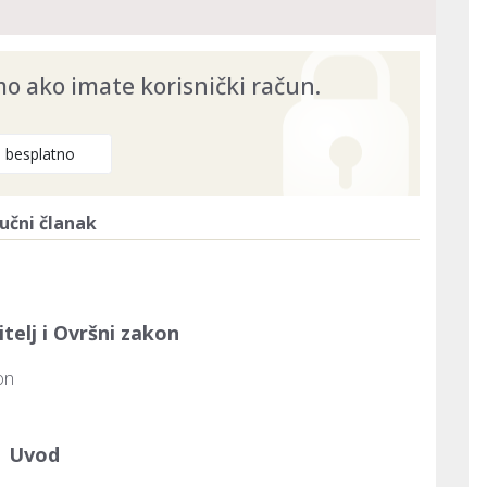
 ako imate korisnički račun.
e besplatno
učni članak
itelj i Ovršni zakon
on

Uvod