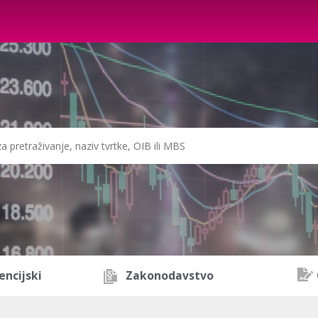
encijski
Zakonodavstvo