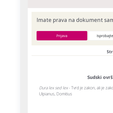
Imate prava na dokument samo
Prijava
Isprobajt
Str
Sudski ovrš
Dura
lex sed lex
 - Tvrd je zakon, ali je zak
Ulpianus, Domitius