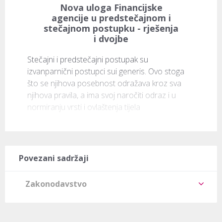
Nova uloga Financijske
agencije u predstečajnom i
stečajnom postupku - rješenja
i dvojbe
Stečajni i predstečajni postupak su 
izvanparnični postupci sui generis. Ovo stoga 
što se njihova posebnost odražava kroz sva 
njihova pravila, a ima svoj naročiti odraz i u 
normiranju vrsti i ovlaštenja tijela
Povezani sadržaji
Zakonodavstvo