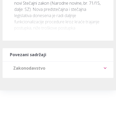
novi Stečajni zakon (Narodne novine, br. 71/15, 
dalje: SZ). Nova predstečajna i stečajna 
legislativa donesena je radi daljnje 
funkcionalizacije procedure kroz kraće trajanje 
postupka, niže troškove postupka 
Povezani sadržaji
Zakonodavstvo