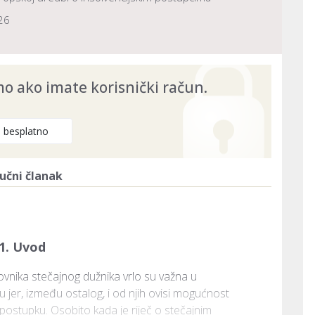
26
 ako imate korisnički račun.
e besplatno
učni članak
1. Uvod
erovnika stečajnog dužnika vrlo su važna u 
er, između ostalog, i od njih ovisi mogućnost 
postupku. Osobito kada je riječ o stečajnim 