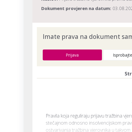
Dokument provjeren na datum:
03.08.20
Imate prava na dokument samo
Prijava
Isprobajt
Str
Pravila koja reguliraju prijavu tražbina vj
stečajnom odnosno insolvencijskom pravu j
ostvarivanja tražbina vjerovnika u takvom 