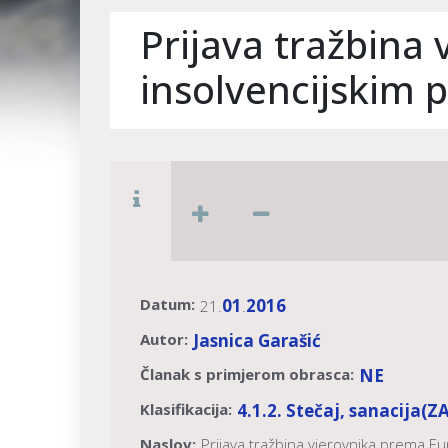
Prijava tražbina
insolvencijskim 
Datum:
01
2016
21.
.
Autor:
Jasnica Garašić
Članak s primjerom obrasca:
NE
Klasifikacija:
4.1.2. Stečaj, sanacija
(Z
Naslov:
Prijava tražbina vjerovnika prema E