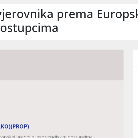
 vjerovnika prema Europs
postupcima
AKO)
(PROP)
uropskoj uredbi o insolvencijskim postupcima