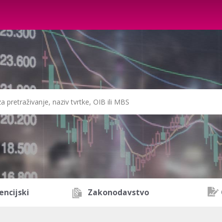
encijski
Zakonodavstvo