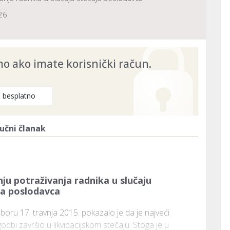
26
 ako imate korisnički račun.
e besplatno
učni članak
u potraživanja radnika u slučaju
ja poslodavca
ru 17. travnja 2015. pokazalo je da je najveći 
dbi završio u likvidacijskom stečaju. Stoga je u 