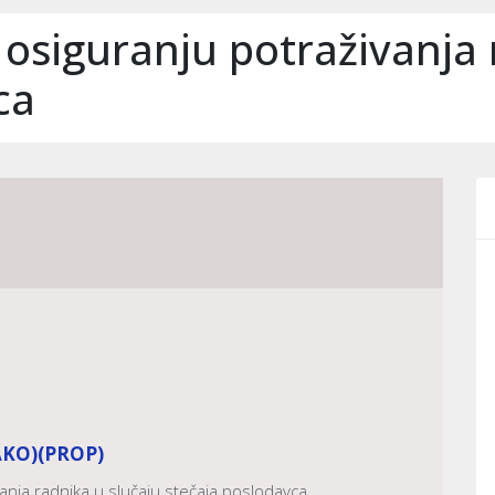
osiguranju potraživanja 
ca
AKO)
(PROP)
anja radnika u slučaju stečaja poslodavca