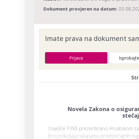
Dokument provjeren na datum:
03.08.20
Imate prava na dokument samo
Prijava
Isprobajt
Str
Novela Zakona o osiguranj
steča
Izvješće FINE prezentirano Hrvatskom sabo
broj pokušaja sklapanja predstečajnih nago