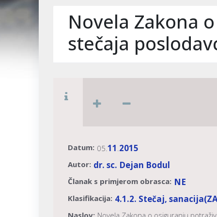
Novela Zakona o 
stečaja poslodav
Datum:
11
2015
05.
.
Autor:
dr. sc. Dejan Bodul
Članak s primjerom obrasca:
NE
Klasifikacija:
4.1.2. Stečaj, sanacija
(Z
Naslov:
Novela Zakona o osiguranju potraživ