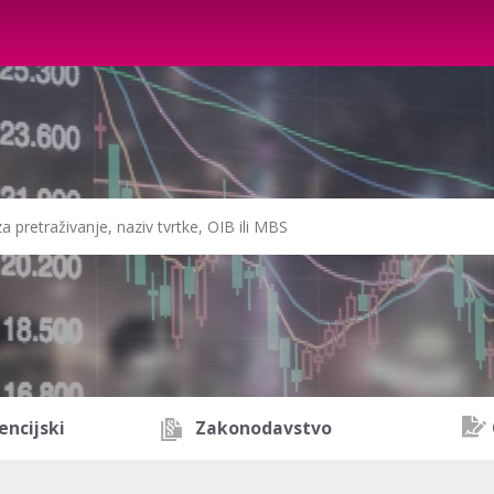
encijski
Zakonodavstvo