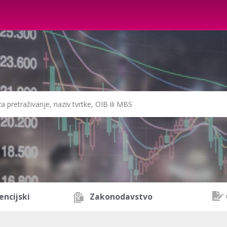
encijski
Zakonodavstvo