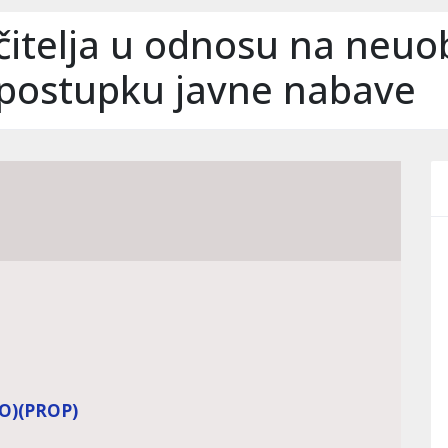
itelja u odnosu na neuo
 postupku javne nabave
O)
(PROP)