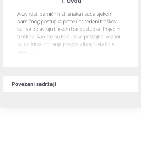
1. Uvod
Aktivnosti parničnih stranaka i suda tijekom 
parničnog postupka prate i određeni troškovi 
koji se pojavljuju tijekom tog postupka. Pojedini 
troškovi, kao što su to sudske pristojbe, vezani 
su uz funkcioniranje pravosudnog tijela koje 
provodi
Povezani sadržaji