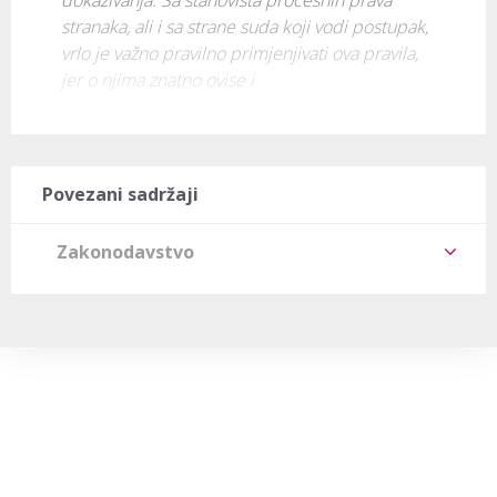
stranaka, ali i sa strane suda koji vodi postupak, 
vrlo je važno pravilno primjenjivati ova pravila, 
jer o njima znatno ovise i 
Povezani sadržaji
Zakonodavstvo