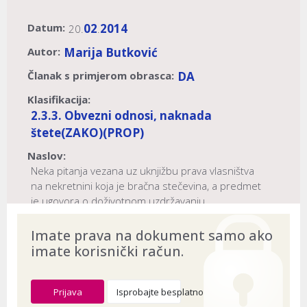
Datum:
02
2014
20.
.
Autor:
Marija Butković
Članak s primjerom obrasca:
DA
Klasifikacija:
2.3.3. Obvezni odnosi, naknada
štete
(ZAKO)
(PROP)
Naslov:
Neka pitanja vezana uz uknjižbu prava vlasništva
na nekretnini koja je bračna stečevina, a predmet
je ugovora o doživotnom uzdržavanju
Dokument provjeren na datum:
03.08.2026
Imate prava na dokument samo ako
imate korisnički račun.
Prijava
Isprobajte besplatno