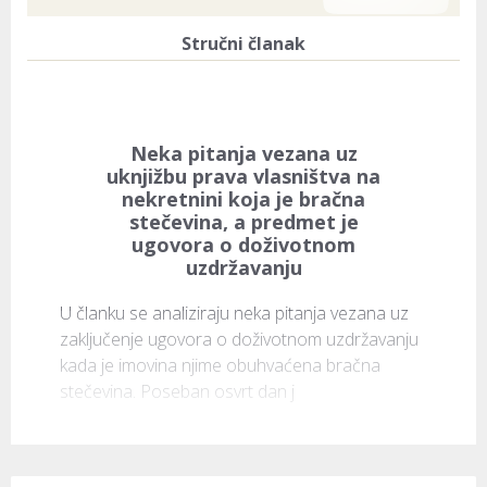
Stručni članak
Neka pitanja vezana uz
uknjižbu prava vlasništva na
nekretnini koja je bračna
stečevina, a predmet je
ugovora o doživotnom
uzdržavanju
U članku se analiziraju neka pitanja vezana uz 
zaključenje ugovora o doživotnom uzdržavanju 
kada je imovina njime obuhvaćena bračna 
stečevina. Poseban osvrt dan j