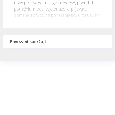
nove proizvode i usluge, trendove, ponudu i 
potražnju, modu, svjetonazore, prijevare, 
obmane, koruptivna ponašanja itd., u fokusu sv
Povezani sadržaji