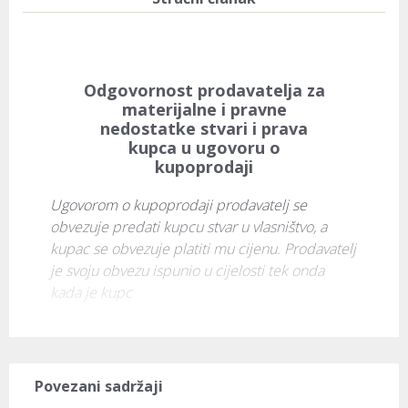
Odgovornost prodavatelja za
materijalne i pravne
nedostatke stvari i prava
kupca u ugovoru o
kupoprodaji
Ugovorom o kupoprodaji prodavatelj se 
obvezuje predati kupcu stvar u vlasništvo, a 
kupac se obvezuje platiti mu cijenu. Prodavatelj 
je svoju obvezu ispunio u cijelosti tek onda 
kada je kupc
Povezani sadržaji