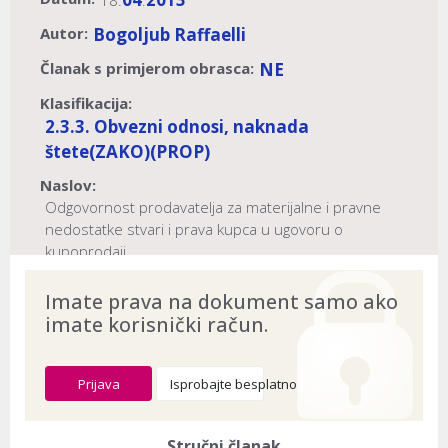
18.
.
Autor:
Bogoljub Raffaelli
Članak s primjerom obrasca:
NE
Klasifikacija:
2.3.3. Obvezni odnosi, naknada
štete
(ZAKO)
(PROP)
Naslov:
Odgovornost prodavatelja za materijalne i pravne
nedostatke stvari i prava kupca u ugovoru o
kupoprodaji
Dokument provjeren na datum:
03.08.2026
Imate prava na dokument samo ako
imate korisnički račun.
Prijava
Isprobajte besplatno
Stručni članak