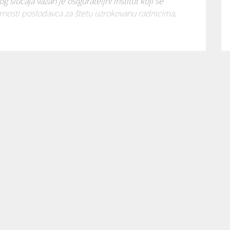
slučaja važan je osigurateljni institut koji se 
ornosti poslodavca za štetu uzrokovanu radnicima, 