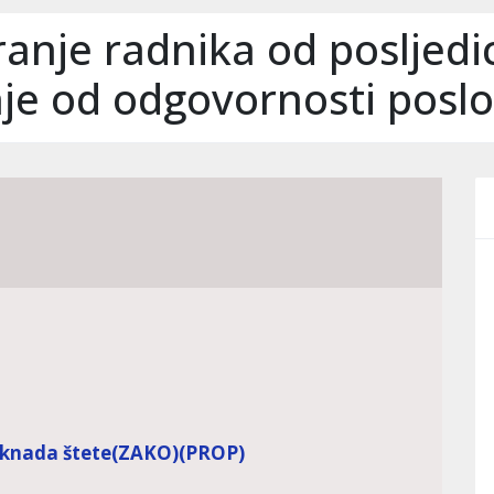
ranje radnika od posljed
anje od odgovornosti posl
aknada štete
(ZAKO)
(PROP)