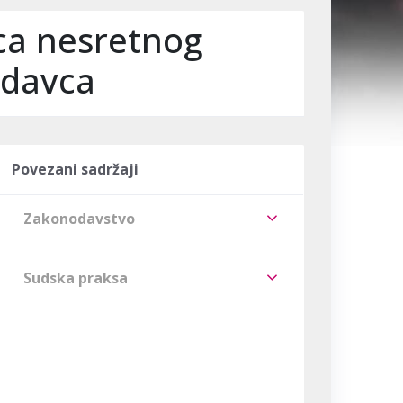
ica nesretnog
odavca
Povezani sadržaji
Zakonodavstvo
Sudska praksa