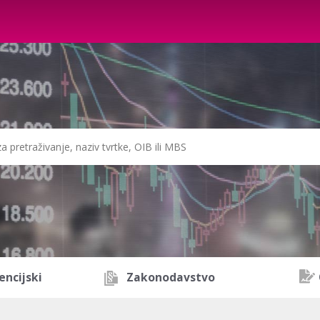
encijski
Zakonodavstvo