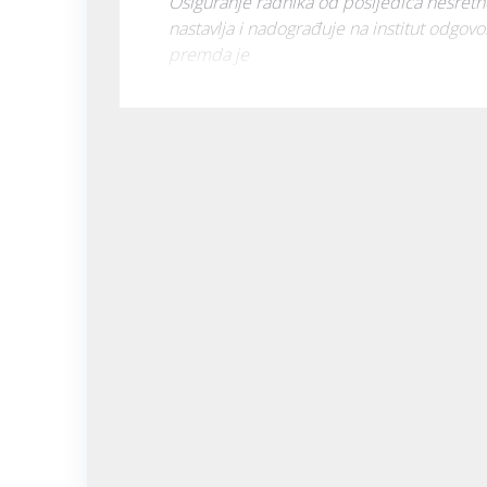
Osiguranje radnika od posljedica nesretnog 
nastavlja i nadograđuje na institut odgov
premda je 