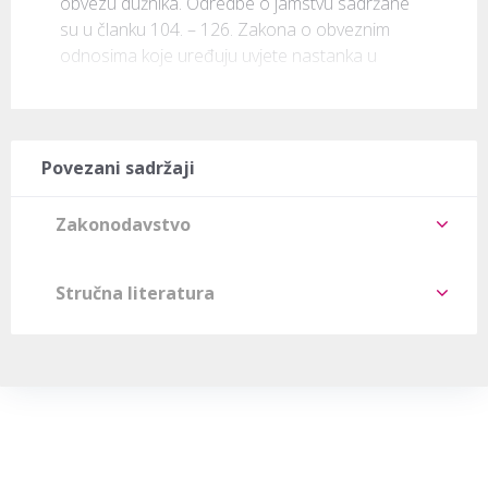
obvezu dužnika. Odredbe o jamstvu sadržane 
su u članku 104. – 126. Zakona o obveznim 
odnosima koje uređuju uvjete nastanka u
Povezani sadržaji
Zakonodavstvo
Stručna literatura