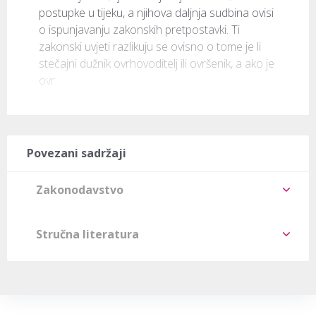
postupke u tijeku, a njihova daljnja sudbina ovisi 
o ispunjavanju zakonskih pretpostavki. Ti 
zakonski uvjeti razlikuju se ovisno o tome je li 
stečajni dužnik ovrhovoditelj ili ovršenik, a ako je 
ovr
Povezani sadržaji
Zakonodavstvo
Stručna literatura