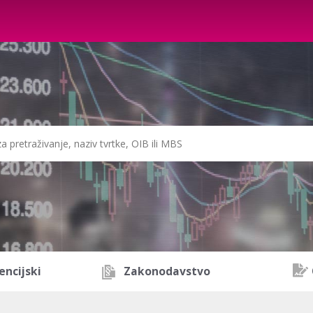
encijski
Zakonodavstvo