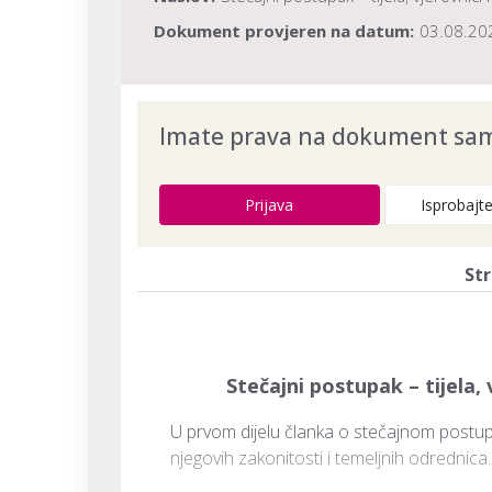
Dokument provjeren na datum:
03.08.20
Imate prava na dokument samo
Prijava
Isprobajt
Str
Stečajni postupak – tijela, v
U prvom dijelu članka o stečajnom postup
njegovih zakonitosti i temeljnih odrednica.