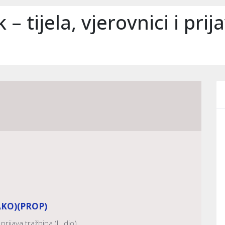
– tijela, vjerovnici i prija
AKO)
(PROP)
prijava tražbina (II. dio)