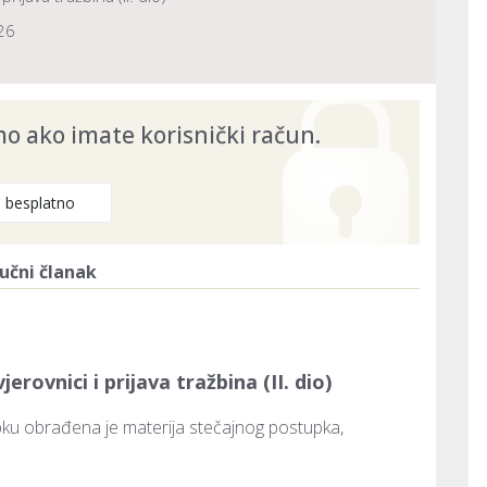
26
 ako imate korisnički račun.
e besplatno
učni članak
jerovnici i prijava tražbina (II. dio)
ku obrađena je materija stečajnog postupka, 