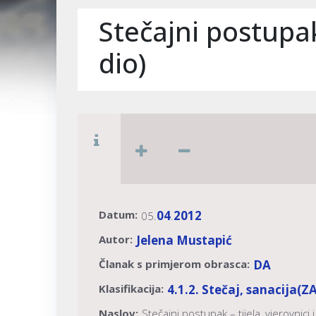
Stečajni postupak 
dio)
Datum:
04
2012
05.
.
Autor:
Jelena Mustapić
Članak s primjerom obrasca:
DA
Klasifikacija:
4.1.2. Stečaj, sanacija
(Z
Naslov:
Stečajni postupak – tijela, vjerovnici i 