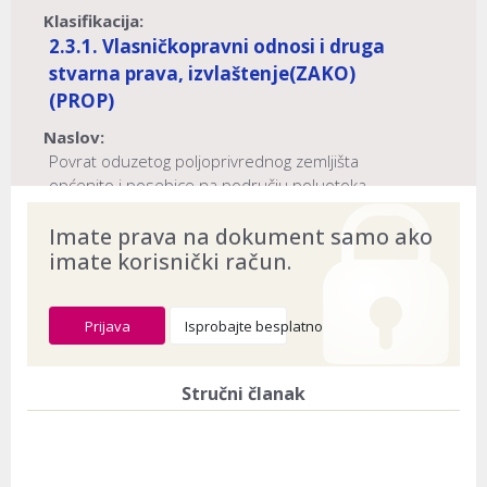
Klasifikacija:
2.3.1. Vlasničkopravni odnosi i druga
stvarna prava, izvlaštenje
(ZAKO)
(PROP)
Naslov:
Povrat oduzetog poljoprivrednog zemljišta
općenito i posebice na području poluotoka
Prevlake
Imate prava na dokument samo ako
Dokument provjeren na datum:
03.08.2026
imate korisnički račun.
Prijava
Isprobajte besplatno
Stručni članak