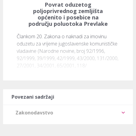
Povrat oduzetog
poljoprivrednog zemljišta
općenito i posebice na
području poluotoka Prevlake
Člankom 20. Zakona o naknadi za imovinu 
oduzetu za vrijeme jugoslavenske komunističke 
vladavine (Narodne novine, broj 92/1996, 
92/1999, 39/1999, 42/1999, 43/2000, 131/2000, 
27/2001, 34/2001, 65/2001, 118/
Povezani sadržaji
Zakonodavstvo