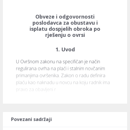
Obveze i odgovornosti
poslodavca za obustavu i
isplatu dospjelih obroka po
rješenju o ovrsi
1. Uvod
U Ovršnom zakonu na specifičan je način 
regulirana ovrha na plaći i stalnim novčanim 
primanjima ovršenika. Zakon o radu definira 
plaću kao naknadu u novcu na koju radnik ima 
pravo za obavljeni r
Povezani sadržaji