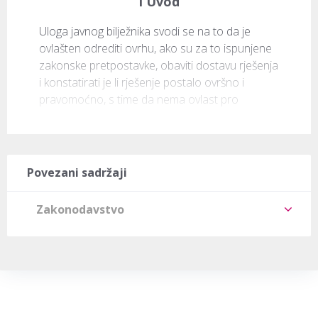
I Uvod
Uloga javnog bilježnika svodi se na to da je 
ovlašten odrediti ovrhu, ako su za to ispunjene 
zakonske pretpostavke, obaviti dostavu rješenja 
i konstatirati je li rješenje postalo ovršno i 
pravomoćno, s time da nema ovlast pro
Povezani sadržaji
Zakonodavstvo