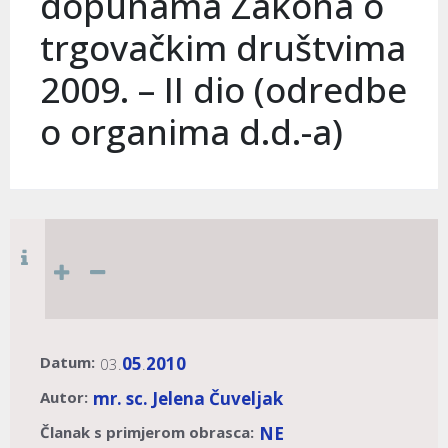
dopunama Zakona o
trgovačkim društvima
2009. – II dio (odredbe
o organima d.d.-a)
Datum:
05
2010
03.
.
Autor:
mr. sc. Jelena Čuveljak
Članak s primjerom obrasca:
NE