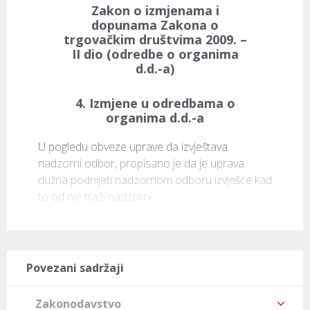
Zakon o izmjenama i
dopunama Zakona o
trgovačkim društvima 2009. –
II dio (odredbe o organima
d.d.-a)
4. Izmjene u odredbama o
organima d.d.-a
U pogledu obveze uprave da izvještava 
nadzorni odbor, propisano je da je uprava 
dužna podnijeti nadzornom odboru izvješće kad 
to od nje traži nadzorni 
Povezani sadržaji
Zakonodavstvo