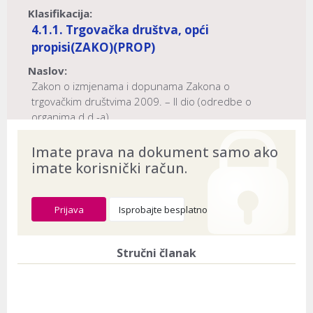
Klasifikacija:
4.1.1. Trgovačka društva, opći
propisi
(ZAKO)
(PROP)
Naslov:
Zakon o izmjenama i dopunama Zakona o
trgovačkim društvima 2009. – II dio (odredbe o
organima d.d.-a)
Dokument provjeren na datum:
10.08.2026
Imate prava na dokument samo ako
imate korisnički račun.
Prijava
Isprobajte besplatno
Stručni članak