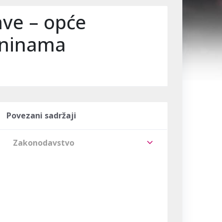
ave – opće
tninama
Povezani sadržaji
Zakonodavstvo