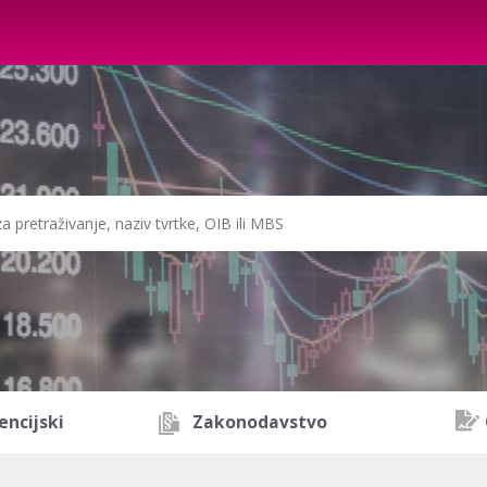
encijski
Zakonodavstvo