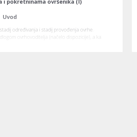
 i pokretninama ovršenika (I)
Uvod
tadij određivanja i stadij provođenja ovrhe. 
dlogom ovrhovoditelja (načelo dispozicije), a ka