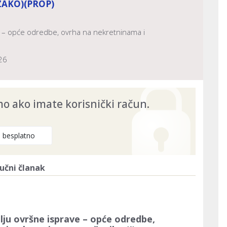
ZAKO)
(PROP)
e – opće odredbe, ovrha na nekretninama i
26
 ako imate korisnički račun.
e besplatno
učni članak
lju ovršne isprave – opće odredbe,