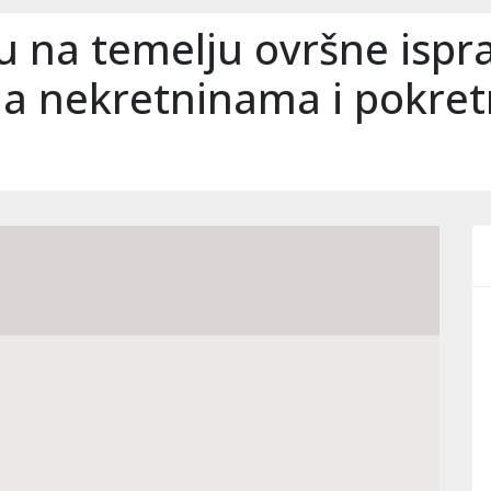
hu na temelju ovršne ispr
na nekretninama i pokre