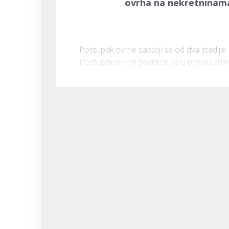
ovrha na nekretninama
Postupak ovrhe sastoji se od dva stadija; s
Postupak ovrhe pokreće se u pravilu prije