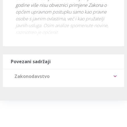
godine više nisu obveznici primjene Zakona o 
općem upravnom postupku samo kao pravne 
osobe s javnim ovlastima, već i kao pružatelji 
javnih usluga. Osim analize spomenute novine, 
razmotren je općenit
Povezani sadržaji
Zakonodavstvo