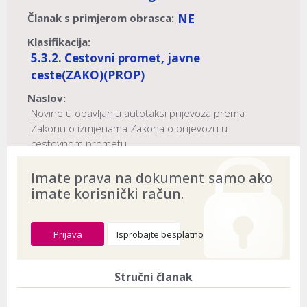
Članak s primjerom obrasca:
NE
Klasifikacija:
5.3.2. Cestovni promet, javne
ceste
(ZAKO)
(PROP)
Naslov:
Novine u obavljanju autotaksi prijevoza prema
Zakonu o izmjenama Zakona o prijevozu u
cestovnom prometu
Dokument provjeren na datum:
03.08.2026
Imate prava na dokument samo ako
imate korisnički račun.
Prijava
Isprobajte besplatno
Stručni članak