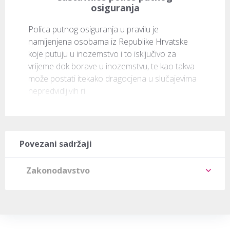
osiguranja
Polica putnog osiguranja u pravilu je 
namijenjena osobama iz Republike Hrvatske 
koje putuju u inozemstvo i to isključivo za 
vrijeme dok borave u inozemstvu, te kao takva 
može postati itekako dragocjena u slučajevima 
nepredvidljivih ri
Povezani sadržaji
Zakonodavstvo