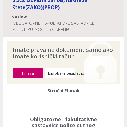
2.3.3. Obvezni odnosi, naknada
štete
(ZAKO)
(PROP)
Naslov:
OBLIGATORNE I FAKULTATIVNE SASTAVNICE
POLICE PUTNOG OSIGURANJA
Dokument provjeren na datum:
03.08.2026
Imate prava na dokument samo ako
imate korisnički račun.
Prijava
Isprobajte besplatno
Stručni članak
Obligatorne i fakultativne
sastavnice police putnog