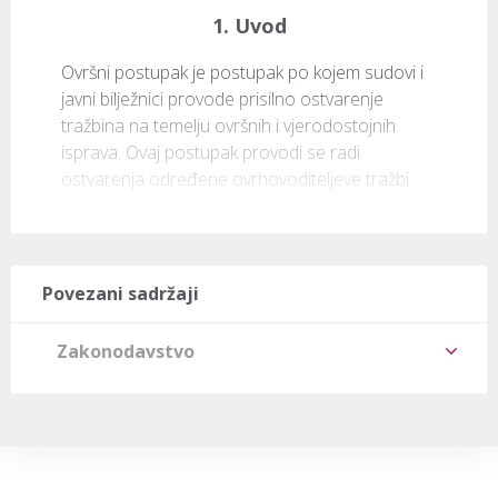
1. Uvod
Ovršni postupak je postupak po kojem sudovi i 
javni bilježnici provode prisilno ostvarenje 
tražbina na temelju ovršnih i vjerodostojnih 
isprava. Ovaj postupak provodi se radi 
ostvarenja određene ovrhovoditeljeve tražbi
Povezani sadržaji
Zakonodavstvo