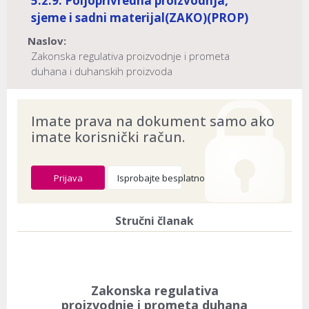
5.2.9. Poljoprivredna proizvodnja,
sjeme i sadni materijal
(ZAKO)
(PROP)
Naslov:
Zakonska regulativa proizvodnje i prometa
duhana i duhanskih proizvoda
Dokument provjeren na datum:
03.08.2026
Imate prava na dokument samo ako
imate korisnički račun.
Prijava
Isprobajte besplatno
Stručni članak
Zakonska regulativa
proizvodnje i prometa duhana