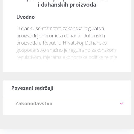
i duhanskih proizvoda
Uvodno
U članku se razmatra zakonska regulativa 
proizvodnje i prometa duhana i duhanskih 
proizvoda u Republici Hrvatskoj. Duhansko 
gospodarstvo snažno je regulirano zakonskom 
regulativom, mjerama ekonomske politike te mje
Povezani sadržaji
Zakonodavstvo