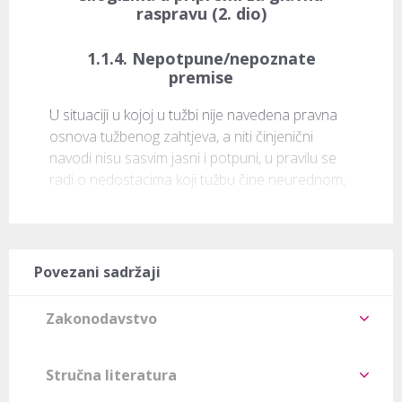
raspravu (2. dio)
1.1.4. Nepotpune/nepoznate
premise
U situaciji u kojoj u tužbi nije navedena pravna 
osnova tužbenog zahtjeva, a niti činjenični 
navodi nisu sasvim jasni i potpuni, u pravilu se 
radi o nedostacima koji tužbu čine neurednom,
Povezani sadržaji
Zakonodavstvo
Stručna literatura