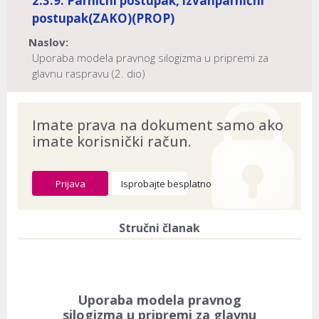
2.3.9. Parnični postupak, izvanparnični
postupak
(ZAKO)
(PROP)
Naslov:
Uporaba modela pravnog silogizma u pripremi za
glavnu raspravu (2. dio)
Dokument provjeren na datum:
03.08.2026
Imate prava na dokument samo ako
imate korisnički račun.
Prijava
Isprobajte besplatno
Stručni članak
Uporaba modela pravnog
silogizma u pripremi za glavnu