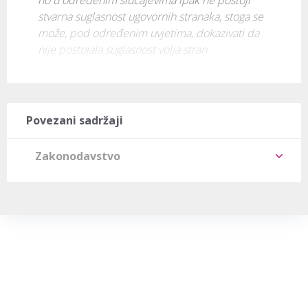
stvarna suglasnost ugovornih stranaka, stoga se 
može, pod određenim uvjetima, dokazivati da 
nije postojala suglasnost volja stran
Povezani sadržaji
Zakonodavstvo