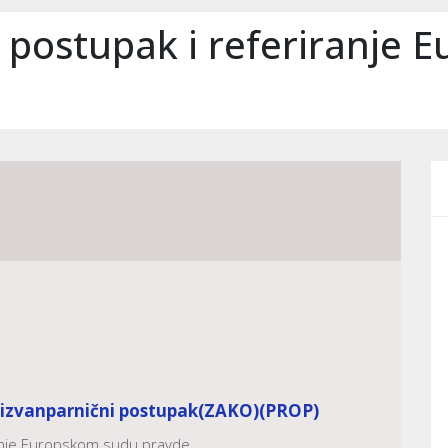
i postupak i referiranje
, izvanparnični postupak
(ZAKO)
(PROP)
ranje Europskom sudu pravde