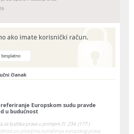
26
 ako imate korisnički račun.
e besplatno
učni članak
i referiranje Europskom sudu pravde
ed u budućnost
za ljudska prava u primjeni čl. 234. (177.) 
ležnost po pitanjima tumačenja europskog prava. 