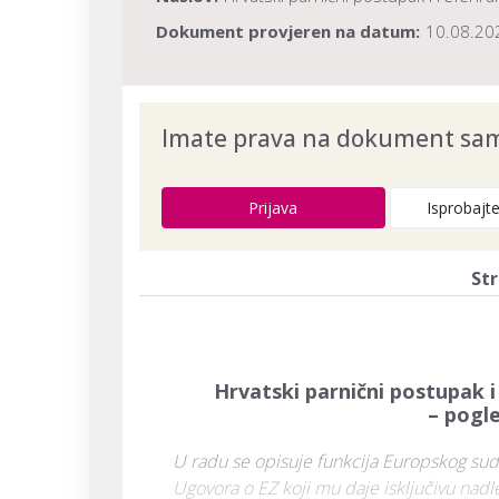
Dokument provjeren na datum:
10.08.20
Imate prava na dokument samo
Prijava
Isprobajt
Str
Hrvatski parnični postupak 
– pogl
U radu se opisuje funkcija Europskog suda 
Ugovora o EZ koji mu daje isključivu nad