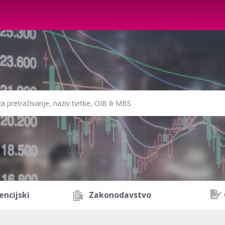
encijski
Zakonodavstvo