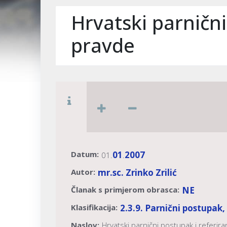
Hrvatski parničn
pravde
Datum:
01
2007
01.
.
Autor:
mr.sc. Zrinko Zrilić
Članak s primjerom obrasca:
NE
Klasifikacija:
2.3.9. Parnični postupak
Naslov:
Hrvatski parnični postupak i referi