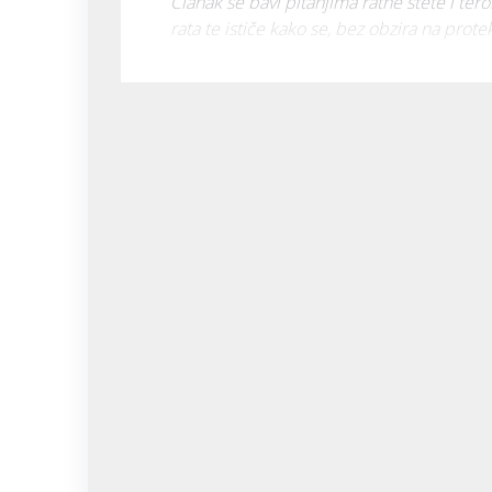
Članak se bavi pitanjima ratne štete i ter
rata te ističe kako se, bez obzira na prote