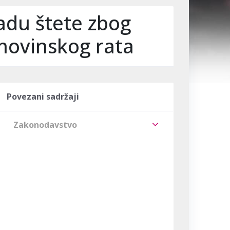
adu štete zbog
omovinskog rata
Povezani sadržaji
Zakonodavstvo