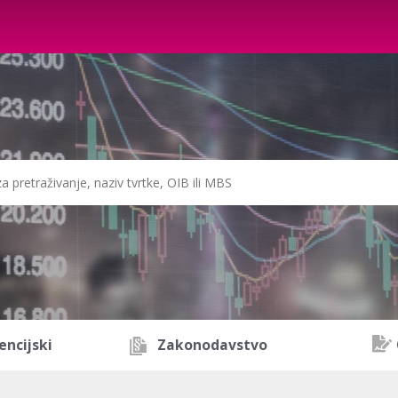
encijski
Zakonodavstvo