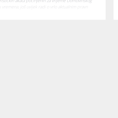
orističkih akata počinjenih za vrijeme Domovinskog 
k vremena, još uvijek radi o vrlo aktualnim pravn