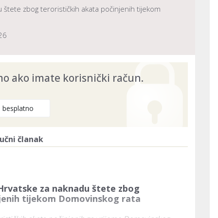
tete zbog terorističkih akata počinjenih tijekom
26
 ako imate korisnički račun.
e besplatno
učni članak
Hrvatske za naknadu štete zbog
njenih tijekom Domovinskog rata