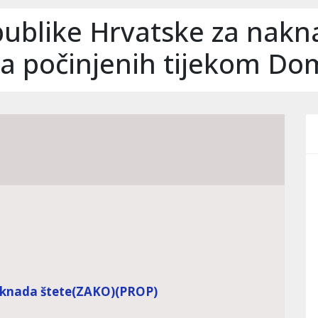
ublike Hrvatske za nakn
ata počinjenih tijekom D
aknada štete
(ZAKO)
(PROP)