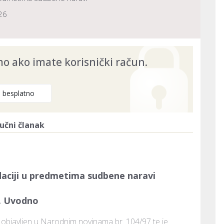
26
 ako imate korisnički račun.
e besplatno
učni članak
aciji u predmetima sudbene naravi
. Uvodno
e objavljen u Narodnim novinama br. 104/97 te je 