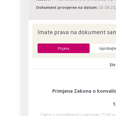
Dokument provjeren na datum:
03.08.20
Imate prava na dokument samo
Prijava
Isprobajt
Str
Primjena Zakona o konvalid
1
Zakon o konvalidaciji (u nastavku: ZOK) j