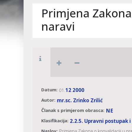
Primjena Zakona
naravi
Datum:
12
2000
01.
.
Autor:
mr.sc. Zrinko Zrilić
Članak s primjerom obrasca:
NE
Klasifikacija:
2.2.5. Upravni postupak i
Naslov:
Primjena Zakona o konvalidaciji u 