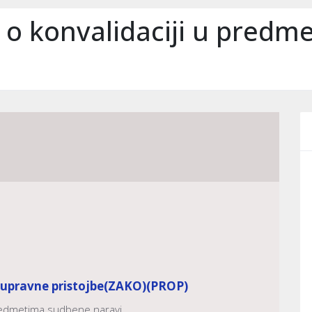
 o konvalidaciji u pred
 upravne pristojbe
(ZAKO)
(PROP)
predmetima sudbene naravi