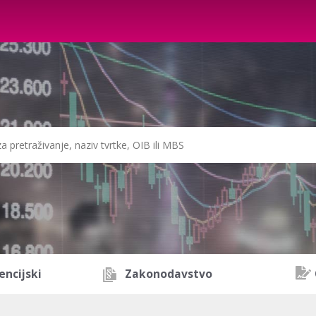
encijski
Zakonodavstvo