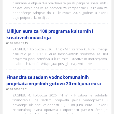
planirana je objava dva pravilnika te po stupanju na snagu istih i
objava javnih poziva za potporu za kompenzaciju s rokom za
podnošenje zahtjeva do 31. kolovoza 2026. godine, u okviru
obje potpore, kako slijedi:
Milijun eura za 108 programa kulturnih i
kreativnih industrija
06.08.2026 07:15
ZAGREB, 4. kolovoza 2026. (Hina) - Ministarstvo kulture i medija
osiguralo je 1.001.150 eura bespovratnih sredstava za 108
programa poduzetništva u kulturnim i kreativnim industrijama,
odabranih između 846 prijava pristiglih na javni poziv.
Financira se sedam vodnokomunalnih
projekata vrijednih gotovo 20 milijuna eura
06.08.2026 07:01
ZAGREB, 4. kolovoza 2026. (Hina) - Hrvatska je odobrila
financiranje još sedam projekata javne vodoopskrbe i
odvodnje ukupne vrijednosti 19, 8 milijuna eura u okviru
Nacionalnog plana oporavka i otpornosti (NPOO), čime je