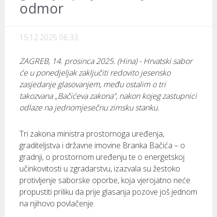
odmor
15.12.2025 06:33
ZAGREB, 14. prosinca 2025. (Hina) - Hrvatski sabor
će u ponedjeljak zaključiti redovito jesensko
zasjedanje glasovanjem, među ostalim o tri
takozvana „Bačićeva zakona”, nakon kojeg zastupnici
odlaze na jednomjesečnu zimsku stanku.
Tri zakona ministra prostornoga uređenja,
graditeljstva i državne imovine Branka Bačića – o
gradnji, o prostornom uređenju te o energetskoj
učinkovitosti u zgradarstvu, izazvala su žestoko
protivljenje saborske oporbe, koja vjerojatno neće
propustiti priliku da prije glasanja pozove još jednom
na njihovo povlačenje.