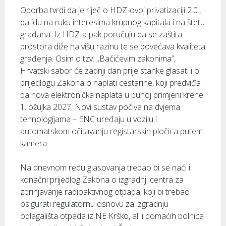
Oporba tvrdi da je riječ o HDZ-ovoj privatizaciji 2.0.,
da idu na ruku interesima krupnog kapitala i na štetu
građana. Iz HDZ-a pak poručuju da se zaštita
prostora diže na višu razinu te se povećava kvaliteta
građenja. Osim o tzv. „Bačićevim zakonima”,
Hrvatski sabor će zadnji dan prije stanke glasati i o
prijedlogu Zakona o naplati cestarine, koji predviđa
da nova elektronička naplata u punoj primjeni krene
1. ožujka 2027. Novi sustav počiva na dvjema
tehnologijama – ENC uređaju u vozilu i
automatskom očitavanju registarskih pločica putem
kamera.
Na dnevnom redu glasovanja trebao bi se naći i
konačni prijedlog Zakona o izgradnji centra za
zbrinjavanje radioaktivnog otpada, koji bi trebao
osigurati regulatornu osnovu za izgradnju
odlagališta otpada iz NE Krško, ali i domaćih bolnica