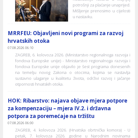
potrošnji za plaćanje unaprijed.
Mišljenje prenosimo u cijelosti
u nastavku.
MRRFEU: Objavljeni novi programi za razvoj
hrvatskih otoka
07.08.2026 06:10
ZAGREB, 6. kolovoza 2026. (Ministarstvo regionalnoga razvoja i
fondova Europske unije) - Ministarstvo regionalnoga razvoja i
fondova Europske unije objavilo je šest programa donesenih
na temelju novog Zakona o otocima, kojima se nastavlja
sustavno ulaganje u kvalitetu života, održivi razvoj i jačanje
otpornosti hrvatskih otoka.
HOK: Ribarstvo: najava objave mjera potpore
za kompenzaciju – mjera IV.2. i državna
potpora za poremećaje na tržištu
07.08.2026 06:00
ZAGREB, 4. kolovoza 2026. (Hrvatska obrtnička komora) - U
petak, 7. kolovoza 2026. godine u Narodnim novinama