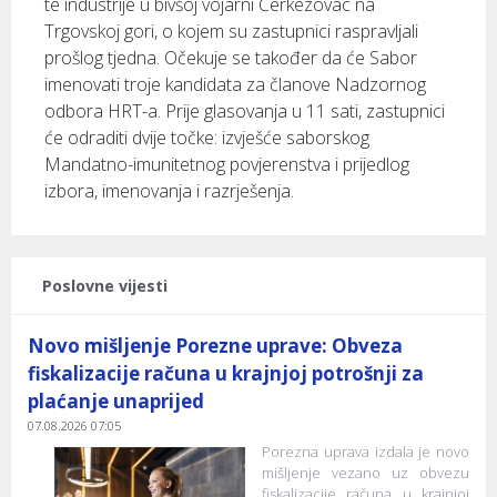
te industrije u bivšoj vojarni Čerkezovac na
Trgovskoj gori, o kojem su zastupnici raspravljali
prošlog tjedna. Očekuje se također da će Sabor
imenovati troje kandidata za članove Nadzornog
odbora HRT-a. Prije glasovanja u 11 sati, zastupnici
će odraditi dvije točke: izvješće saborskog
Mandatno-imunitetnog povjerenstva i prijedlog
izbora, imenovanja i razrješenja.
Poslovne vijesti
Novo mišljenje Porezne uprave: Obveza
fiskalizacije računa u krajnjoj potrošnji za
plaćanje unaprijed
07.08.2026 07:05
Porezna uprava izdala je novo
mišljenje vezano uz obvezu
fiskalizacije računa u krajnjoj