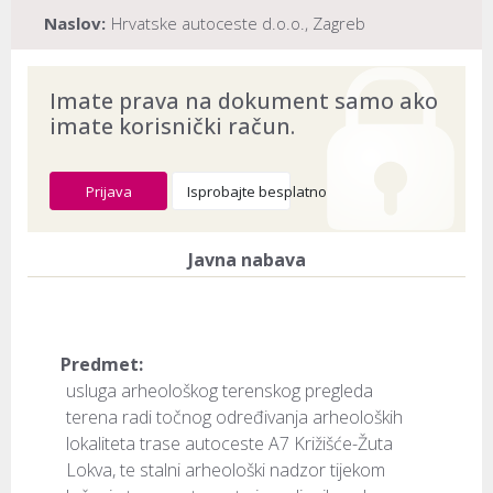
Naslov:
Hrvatske autoceste d.o.o., Zagreb
Dokument provjeren na datum:
03.08.2026
Imate prava na dokument samo ako
imate korisnički račun.
Prijava
Isprobajte besplatno
Javna nabava
Predmet:
usluga arheološkog terenskog pregleda
terena radi točnog određivanja arheoloških
lokaliteta trase autoceste A7 Križišće-Žuta
Lokva, te stalni arheološki nadzor tijekom