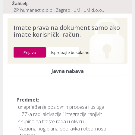
Žalitelj:
ZP humanact d.o.o., Zagreb i UM i UM d.o.o.,
Zagreb
Naslov:
Hrvatski zavod za zapošljavanje, Zagreb
Imate prava na dokument samo ako
imate korisnički račun.
Dokument provjeren na datum:
03.08.2026
Prijava
Isprobajte besplatno
Javna nabava
Predmet:
unaprjeđenje poslovnih procesa i usluga
HZZ-a radi aktivacije i integracije ranjivih
skupina na tržište rada u okviru
Nacionalnog plana oporavka i otpornosti