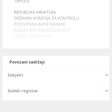
(NPOO)
REPUBLIKA HRVATSKA

DRŽAVNA KOMISIJA ZA KONTROLU

POSTUPAKA JAVNE NABAVE

KLASA: UP/II-034-02/22-01/517

URBROJ: 354-02/1-22
Povezani sadržaji
Subjekt
Sudski registar