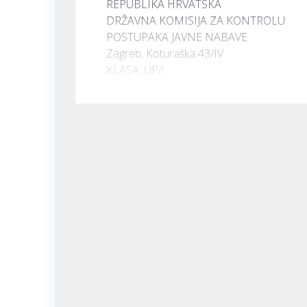
REPUBLIKA HRVATSKA

DRŽAVNA KOMISIJA ZA KONTROLU

POSTUPAKA JAVNE NABAVE

Zagreb, Koturaška 43/IV

KLASA: UP/l