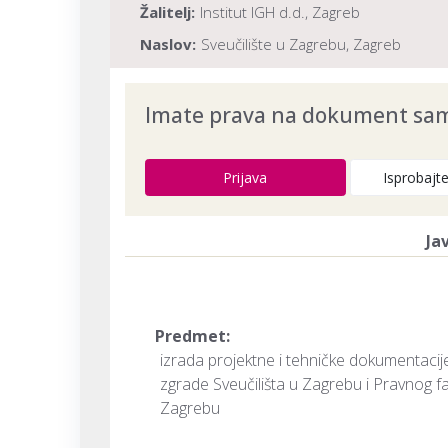
Žalitelj:
Institut IGH d.d., Zagreb
Naslov:
Sveučilište u Zagrebu, Zagreb
Dokument provjeren na datum:
03.08.20
Imate prava na dokument samo
Prijava
Isprobajt
Ja
Predmet:
izrada projektne i tehničke dokumentac
zgrade Sveučilišta u Zagrebu i Pravnog f
Zagrebu