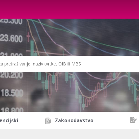
encijski
Zakonodavstvo