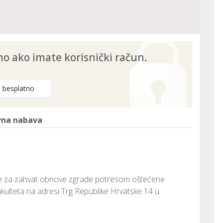
26
 ako imate korisnički račun.
e besplatno
vna nabava
ije za zahvat obnove zgrade potresom oštećene
akulteta na adresi Trg Republike Hrvatske 14 u