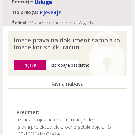
Područje:
Usluge
Tip priloga:
Rješenje
Žalitelj:
Vis projektiranje d.o.o., Zagreb
Naslov:
HEP-Operator distribucijskog sustava d.o.o.,
Imate prava na dokument samo ako
Zagreb
imate korisnički račun.
Dokument provjeren na datum:
03.08.2026
Prijava
Isprobajte besplatno
Javna nabava
Predmet:
izrada projektne dokumentacije-idejni i
glavni projekt za elektroenergetski objekt TS
35-10(20) kV Orašac