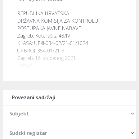
REPUBLIKA HRVATSKA

DRŽAVNA KOMISIJA ZA KONTROLU

POSTUPAKA JAVNE NABAVE

Zagreb, Koturaška 43/IV

KLASA: UP/ll-034-02/21-01/1024

URBROJ: 354-01/21-3

Zagreb, 16. studenog 2021.

Državn
Povezani sadržaji
Subjekt
Sudski registar