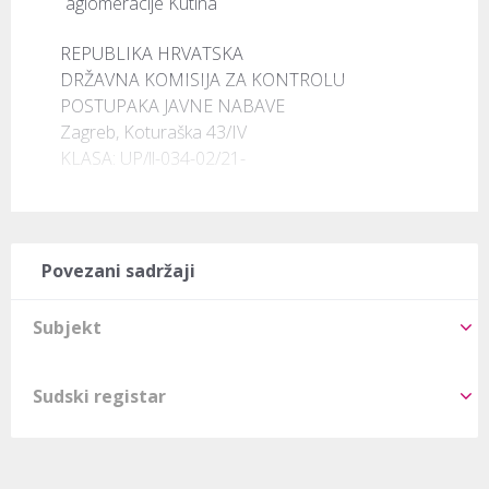
aglomeracije Kutina
REPUBLIKA HRVATSKA

DRŽAVNA KOMISIJA ZA KONTROLU

POSTUPAKA JAVNE NABAVE

Zagreb, Koturaška 43/IV

KLASA: UP/ll-034-02/21-
Povezani sadržaji
Subjekt
Sudski registar