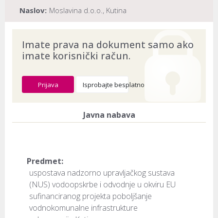
Naslov:
Moslavina d.o.o., Kutina
Dokument provjeren na datum:
10.08.2026
Imate prava na dokument samo ako
imate korisnički račun.
Prijava
Isprobajte besplatno
Javna nabava
Predmet:
uspostava nadzorno upravljačkog sustava
(NUS) vodoopskrbe i odvodnje u okviru EU
sufinanciranog projekta poboljšanje
vodnokomunalne infrastrukture