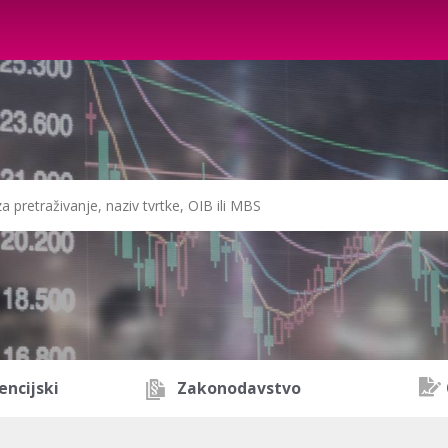
encijski
Zakonodavstvo