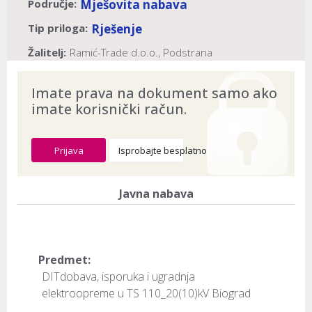
Područje:
Mješovita nabava
Tip priloga:
Rješenje
Žalitelj:
Ramić-Trade d.o.o., Podstrana
Naslov:
HEP-Operator distribucijskog sustava d.o.o.,
Imate prava na dokument samo ako
Zagreb
imate korisnički račun.
Dokument provjeren na datum:
10.08.2026
Prijava
Isprobajte besplatno
Javna nabava
Predmet:
DITdobava, isporuka i ugradnja
elektroopreme u TS 110_20(10)kV Biograd