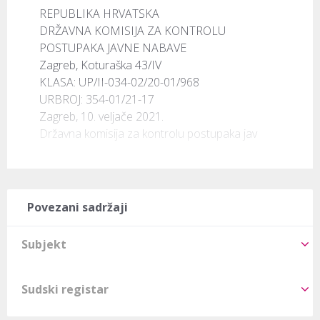
REPUBLIKA HRVATSKA

DRŽAVNA KOMISIJA ZA KONTROLU

POSTUPAKA JAVNE NABAVE

Zagreb, Koturaška 43/IV

KLASA: UP/II-034-02/20-01/968

URBROJ: 354-01/21-17

Zagreb, 10. veljače 2021.

Državna komisija za kontrolu postupaka jav
Povezani sadržaji
Subjekt
Sudski registar